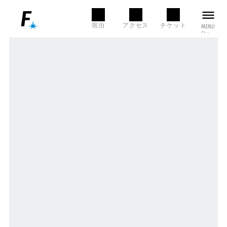
MENU
宿泊
アクセス
チケット
MENU
CLOSE
本日の営業時間
LANGUAGE
SEARCH
言語選択
検索
NEWS
English
한국어
FACILITY
店舗・施設一覧
/ お知らせ
简体中文
繁體中文
グルメ
ショップ