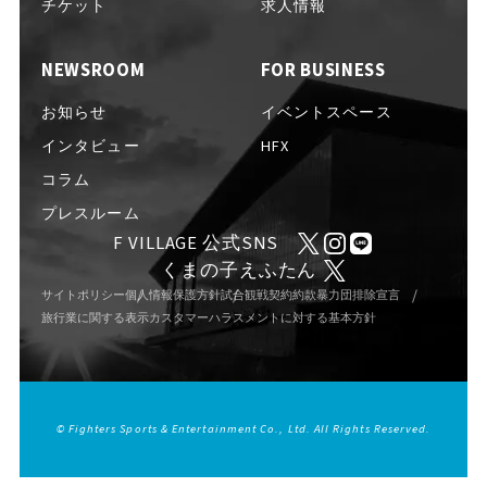
EVENTS
チケット
求人情報
イベント一覧
NEWSROOM
FOR BUSINESS
NEWS
お知らせ
お知らせ
イベントスペース
インタビュー
HFX
コラム
INTERVIEW
インタビュー
プレスルーム
F VILLAGE 公式SNS
くまの子えふたん
COLUMNS
コラム
サイトポリシー
個人情報保護方針
試合観戦契約約款
暴力団排除宣言
旅行業に関する表示
カスタマーハラスメントに対する基本方針
FAQ
よくある質問
© Fighters Sports & Entertainment Co., Ltd. All Rights Reserved.
ABOUT
Fビレッジについて