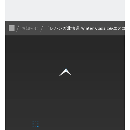
一覧に戻る
お知らせ
「レバンガ北海道 Winter Classi
GUIDE
ご来場ガイド
営業案内
Fビレッジの楽しみ方
各種サービス