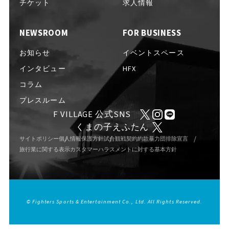
EVENTS
チケット
求人情報
イベント一覧
NEWSROOM
FOR BUSINESS
NEWS
お知らせ
お知らせ
イベントスペース
インタビュー
HFX
コラム
INTERVIEW
インタビュー
プレスルーム
F VILLAGE 公式SNS
くまの子えふたん
COLUMNS
コラム
サイトポリシー
個人情報保護方針
試合観戦契約約款
暴力団排除宣言
旅行業に関する表示
カスタマーハラスメントに対する基本方針
FAQ
よくある質問
© Fighters Sports & Entertainment Co., Ltd. All Rights Reserved.
ABOUT
Fビレッジについて