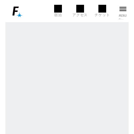
MENU
宿泊
アクセス
チケット
MENU
CLOSE
本日の営業時間
LANGUAGE
SEARCH
言語選択
検索
NEWS
English
한국어
FACILITY
店舗・施設一覧
/ お知らせ
简体中文
繁體中文
グルメ
ショップ