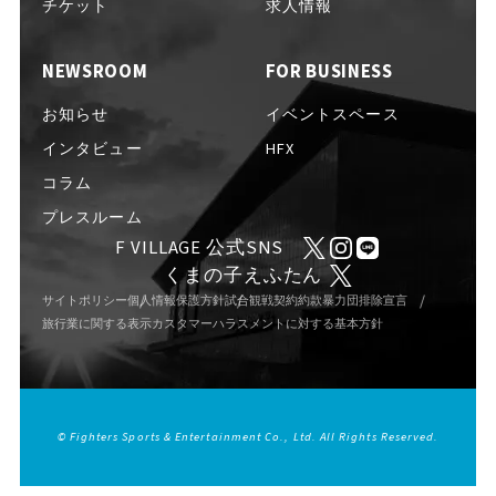
EVENTS
チケット
求人情報
イベント一覧
NEWSROOM
FOR BUSINESS
NEWS
お知らせ
お知らせ
イベントスペース
インタビュー
HFX
コラム
INTERVIEW
インタビュー
プレスルーム
F VILLAGE 公式SNS
くまの子えふたん
COLUMNS
コラム
サイトポリシー
個人情報保護方針
試合観戦契約約款
暴力団排除宣言
旅行業に関する表示
カスタマーハラスメントに対する基本方針
FAQ
よくある質問
© Fighters Sports & Entertainment Co., Ltd. All Rights Reserved.
ABOUT
Fビレッジについて