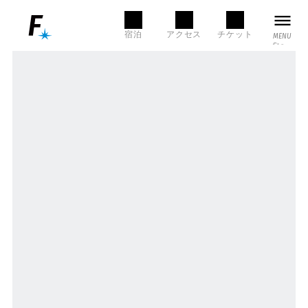
MENU
宿泊
アクセス
チケット
MENU
CLOSE
本日の営業時間
LANGUAGE
SEARCH
言語選択
検索
NEWS
English
한국어
FACILITY
店舗・施設一覧
/ お知らせ
简体中文
繁體中文
グルメ
ショップ