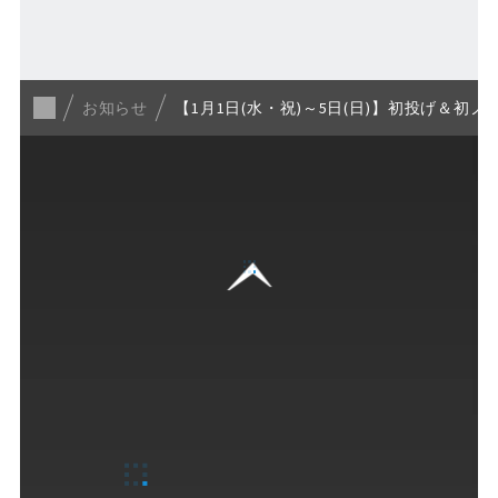
一覧に戻る
お知らせ
【1月1日(水・祝)～5日(日)】初投げ＆初
GUIDE
ご来場ガイド
営業案内
Fビレッジの楽しみ方
各種サービス