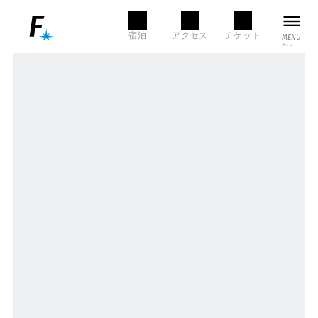
MENU
宿泊
アクセス
チケット
MENU
CLOSE
本日の営業時間
LANGUAGE
SEARCH
言語選択
検索
NEWS
English
한국어
FACILITY
店舗・施設一覧
/ お知らせ
简体中文
繁體中文
グルメ
ショップ