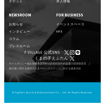
EVENTS
チケット
求人情報
イベント一覧
NEWSROOM
FOR BUSINESS
NEWS
お知らせ
お知らせ
イベントスペース
インタビュー
HFX
コラム
INTERVIEW
インタビュー
プレスルーム
F VILLAGE 公式SNS
くまの子えふたん
COLUMNS
コラム
サイトポリシー
個人情報保護方針
試合観戦契約約款
暴力団排除宣言
旅行業に関する表示
カスタマーハラスメントに対する基本方針
FAQ
よくある質問
© Fighters Sports & Entertainment Co., Ltd. All Rights Reserved.
ABOUT
Fビレッジについて