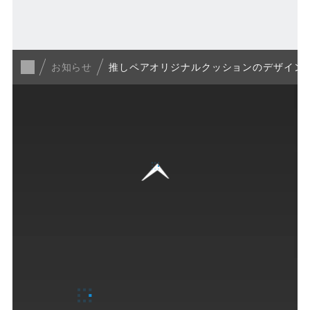
一覧に戻る
お知らせ
推しペアオリジナルクッションのデザイン
GUIDE
ご来場ガイド
営業案内
Fビレッジの楽しみ方
各種サービス