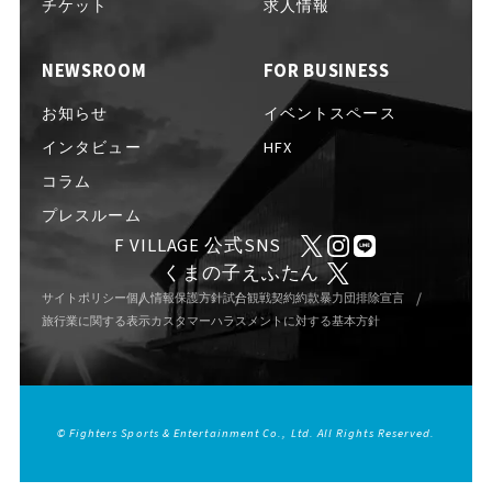
EVENTS
チケット
求人情報
イベント一覧
NEWSROOM
FOR BUSINESS
NEWS
お知らせ
お知らせ
イベントスペース
インタビュー
HFX
コラム
INTERVIEW
インタビュー
プレスルーム
F VILLAGE 公式SNS
くまの子えふたん
COLUMNS
コラム
サイトポリシー
個人情報保護方針
試合観戦契約約款
暴力団排除宣言
旅行業に関する表示
カスタマーハラスメントに対する基本方針
FAQ
よくある質問
© Fighters Sports & Entertainment Co., Ltd. All Rights Reserved.
ABOUT
Fビレッジについて