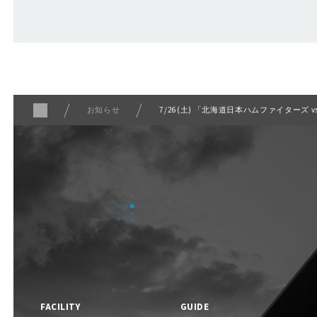
ABOUT
Fビレッジについて
お知らせ
7/26(土) 「北海道日本ハムファイターズ
F VILLAGE 公式SNS
FACILITY
GUIDE