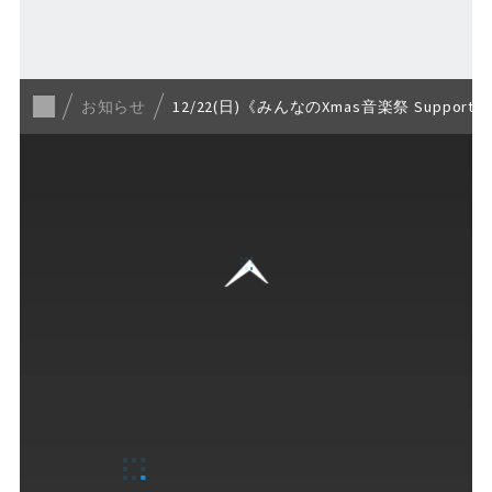
一覧に戻る
お知らせ
12/22(日)《みんなのXmas音楽祭 Suppor
GUIDE
ご来場ガイド
営業案内
Fビレッジの楽しみ方
各種サービス