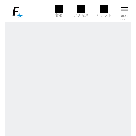
MENU
宿泊
アクセス
チケット
MENU
CLOSE
本日の営業時間
LANGUAGE
SEARCH
言語選択
検索
NEWS
English
한국어
FACILITY
店舗・施設一覧
/ お知らせ
简体中文
繁體中文
グルメ
ショップ