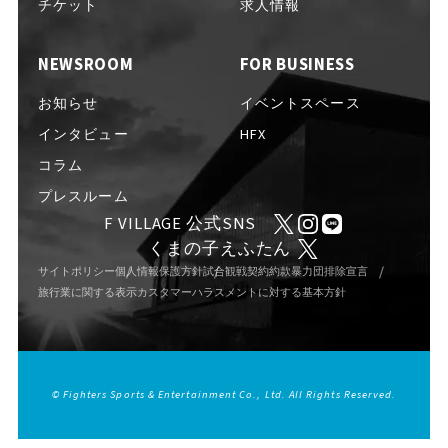
EVENTS
チケット
求人情報
イベント一覧
NEWSROOM
FOR BUSINESS
NEWS
お知らせ
お知らせ
イベントスペース
インタビュー
HFX
コラム
INTERVIEW
インタビュー
プレスルーム
F VILLAGE 公式SNS
くまの子えふたん
COLUMNS
コラム
サイトポリシー
個人情報保護方針
試合観戦契約約款
暴力団排除宣言
旅行業に関する表示
カスタマーハラスメントに対する基本方針
FAQ
よくある質問
© Fighters Sports & Entertainment Co., Ltd. All Rights Reserved.
ABOUT
Fビレッジについて